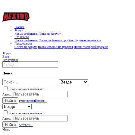
Главная
Форум
Новые сообщения
Поиск по форуму
Что нового
Новые сообщения
Новые сообщения профиля
Недавняя активность
Пользователи
Сейчас на форуме
Новые сообщения профиля
Поиск сообщений профиля
Форум
Вход
Регистрация
Поиск
Искать только в заголовках
Автор:
Найти
Расширенный поиск...
Искать только в заголовках
Автор:
Найти
Advanced...
Меню