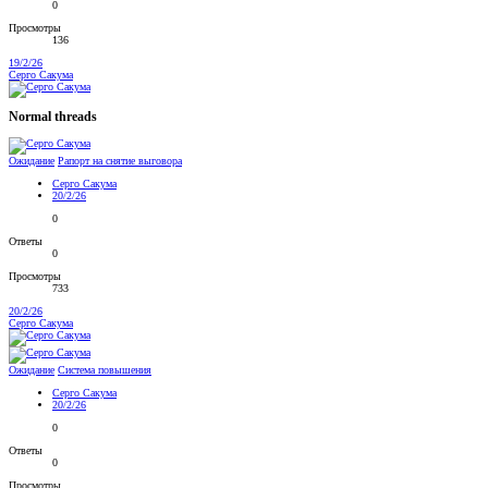
0
Просмотры
136
19/2/26
Серго Сакума
Normal threads
Ожидание
Рапорт на снятие выговора
Серго Сакума
20/2/26
0
Ответы
0
Просмотры
733
20/2/26
Серго Сакума
Ожидание
Система повышения
Серго Сакума
20/2/26
0
Ответы
0
Просмотры