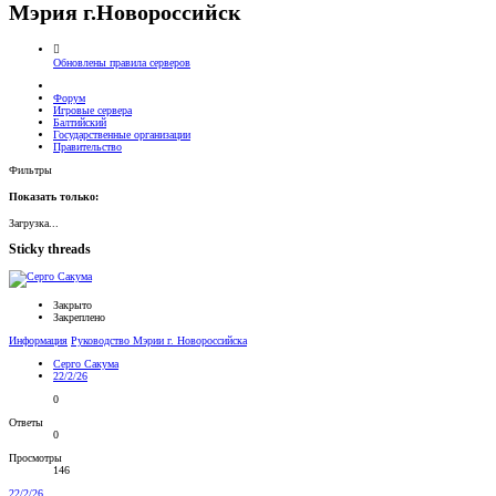
Мэрия г.Новороссийск
Обновлены правила серверов
Форум
Игровые сервера
Балтийский
Государственные организации
Правительство
Фильтры
Показать только:
Загрузка...
Sticky threads
Закрыто
Закреплено
Информация
Руководство Мэрии г. Новороссийска
Серго Сакума
22/2/26
0
Ответы
0
Просмотры
146
22/2/26