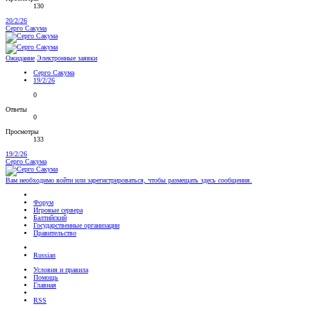
130
20/2/26
Серго Сакума
Ожидание
Электронные заявки
Серго Сакума
19/2/26
0
Ответы
0
Просмотры
133
19/2/26
Серго Сакума
Вам необходимо войти или зарегистрироваться, чтобы размещать здесь сообщения.
Форум
Игровые сервера
Балтийский
Государственные организации
Правительство
Russian
Условия и правила
Помощь
Главная
RSS