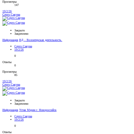
Просмотры
147
19/2/26
Серго Сакума
Закрыто
Закреплено
Информация
ВД – Волонтерская деятельность.
Серго Сакума
19/2/26
0
Ответы
0
Просмотры
85
19/2/26
Серго Сакума
Закрыто
Закреплено
Информация
Устав Мэрии г. Новороссийск
Серго Сакума
19/2/26
0
Ответы