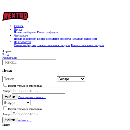
Главная
Форум
Новые сообщения
Поиск по форуму
Что нового
Новые сообщения
Новые сообщения профиля
Недавняя активность
Пользователи
Сейчас на форуме
Новые сообщения профиля
Поиск сообщений профиля
Форум
Вход
Регистрация
Поиск
Искать только в заголовках
Автор:
Найти
Расширенный поиск...
Искать только в заголовках
Автор:
Найти
Advanced...
Меню