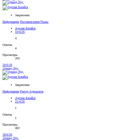
Закреплено
Информация
Постановление/Указы
Аделия Батайск
10/6/26
4
Ответы
4
Просмотры
203
20/6/26
Эдвард Худ.
Закреплено
Информация
Реестр Адвокатов
Аделия Батайск
22/4/26
1
Ответы
1
Просмотры
402
18/6/26
Эдвард Худ.