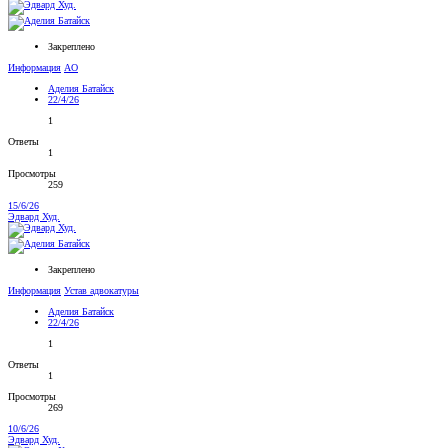
Закреплено
Информация
АО
Аделия Батайск
22/4/26
1
Ответы
1
Просмотры
259
15/6/26
Эдвард Худ.
Закреплено
Информация
Устав адвокатуры
Аделия Батайск
22/4/26
1
Ответы
1
Просмотры
269
10/6/26
Эдвард Худ.