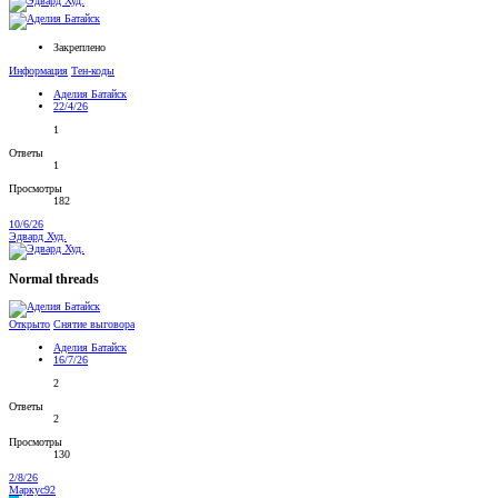
Закреплено
Информация
Тен-коды
Аделия Батайск
22/4/26
1
Ответы
1
Просмотры
182
10/6/26
Эдвард Худ.
Normal threads
Открыто
Снятие выговора
Аделия Батайск
16/7/26
2
Ответы
2
Просмотры
130
2/8/26
Маркус92