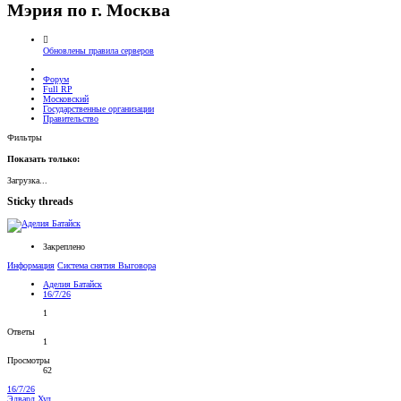
Мэрия по г. Москва
Обновлены правила серверов
Форум
Full RP
Московский
Государственные организации
Правительство
Фильтры
Показать только:
Загрузка...
Sticky threads
Закреплено
Информация
Система снятия Выговора
Аделия Батайск
16/7/26
1
Ответы
1
Просмотры
62
16/7/26
Эдвард Худ.