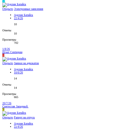
М
Открыто
Электронные заявления
Аделия Батайск
22/4/26
10
Ответы
10
Просмотры
702
1/8/26
Игнат Сентюрин
И
Открыто
Заявки на адвокатов
Аделия Батайск
10/6/26
14
Ответы
14
Просмотры
665
20/7/26
Святослав Западный.
С
Открыто
Рапорт на отпуск
Аделия Батайск
22/4/26