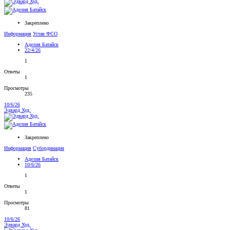
Закреплено
Информация
Устав ФСО
Аделия Батайск
22/4/26
1
Ответы
1
Просмотры
235
10/6/26
Эдвард Худ.
Закреплено
Информация
Субординация
Аделия Батайск
10/6/26
1
Ответы
1
Просмотры
81
10/6/26
Эдвард Худ.