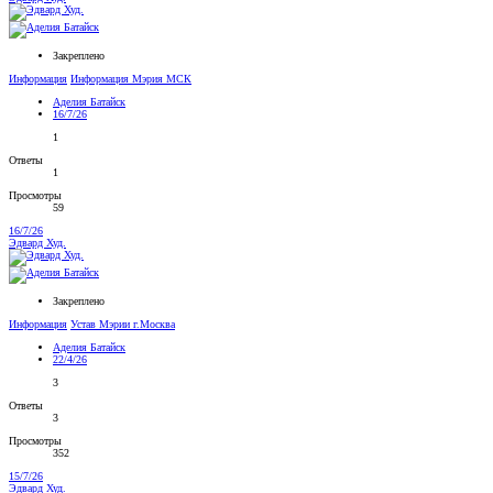
Закреплено
Информация
Информация Мэрия МСК
Аделия Батайск
16/7/26
1
Ответы
1
Просмотры
59
16/7/26
Эдвард Худ.
Закреплено
Информация
Устав Мэрии г.Москва
Аделия Батайск
22/4/26
3
Ответы
3
Просмотры
352
15/7/26
Эдвард Худ.