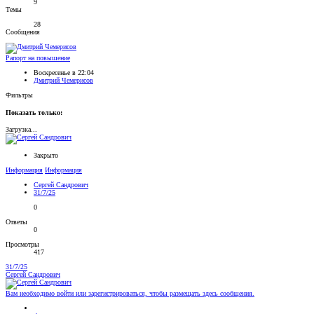
9
Темы
28
Сообщения
Рапорт на повышение
Воскресенье в 22:04
Дмитрий Чемерисов
Фильтры
Показать только:
Загрузка...
Закрыто
Информация
Информация
Сергей Сандрович
31/7/25
0
Ответы
0
Просмотры
417
31/7/25
Сергей Сандрович
Вам необходимо войти или зарегистрироваться, чтобы размещать здесь сообщения.