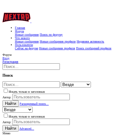
Главная
Форум
Новые сообщения
Поиск по форуму
Что нового
Новые сообщения
Новые сообщения профиля
Недавняя активность
Пользователи
Сейчас на форуме
Новые сообщения профиля
Поиск сообщений профиля
Форум
Вход
Регистрация
Поиск
Искать только в заголовках
Автор:
Найти
Расширенный поиск...
Искать только в заголовках
Автор:
Найти
Advanced...
Меню