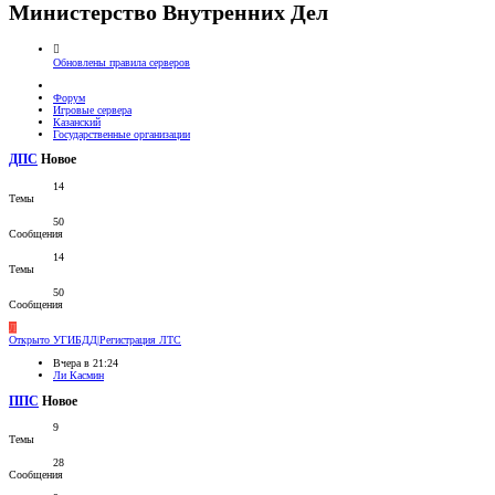
Министерство Внутренних Дел
Обновлены правила серверов
Форум
Игровые сервера
Казанский
Государственные организации
ДПС
Новое
14
Темы
50
Сообщения
14
Темы
50
Сообщения
Л
Открыто
УГИБДД|Регистрация ЛТС
Вчера в 21:24
Ли Касмин
ППС
Новое
9
Темы
28
Сообщения