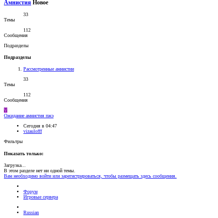
Амнистия
Новое
33
Темы
112
Сообщения
Подразделы
Подразделы
Рассмотренные амнистии
33
Темы
112
Сообщения
V
Ожидание
амнистия пжэ
Сегодня в 04:47
vizaulofff
Фильтры
Показать только:
Загрузка...
В этом разделе нет ни одной темы.
Вам необходимо войти или зарегистрироваться, чтобы размещать здесь сообщения.
Форум
Игровые сервера
Russian