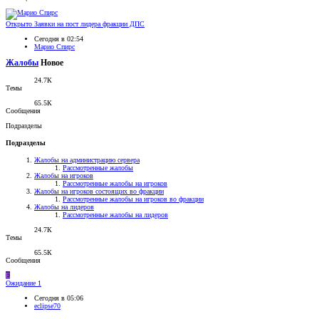
Открыто
Заявки на пост лидера фракции ДПС
Сегодня в 02:54
Марио Спирс
Жалобы
Новое
24.7К
Темы
65.5К
Сообщения
Подразделы
Подразделы
Жалобы на администрацию сервера
Рассмотренные жалобы
Жалобы на игроков
Рассмотренные жалобы на игроков
Жалобы на игроков состоящих во фракции
Рассмотренные жалобы на игроков во фракции
Жалобы на лидеров
Рассмотренные жалобы на лидеров
24.7К
Темы
65.5К
Сообщения
E
Ожидание
1
Сегодня в 05:06
eclipse70