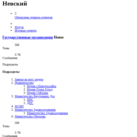
Невский
Обновлены правила серверов
Форум
Игровые сервера
Государственные организации
Новое
568
Темы
3.7К
Сообщения
Подразделы
Подразделы
Заявки на пост лидера
Правительство
Мэрия г.Новороссийск
Мэрия Горки Город
Мэрия г.Москва
Министерство Внутренних Дел
ППС
ДПС
ФСИН
Министерство Здравоохранения
Министерство Здравоохранения
Министерство Обороны
568
Темы
3.7К
Сообщения