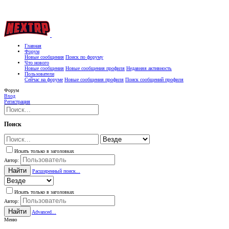
Главная
Форум
Новые сообщения
Поиск по форуму
Что нового
Новые сообщения
Новые сообщения профиля
Недавняя активность
Пользователи
Сейчас на форуме
Новые сообщения профиля
Поиск сообщений профиля
Форум
Вход
Регистрация
Поиск
Искать только в заголовках
Автор:
Найти
Расширенный поиск...
Искать только в заголовках
Автор:
Найти
Advanced...
Меню