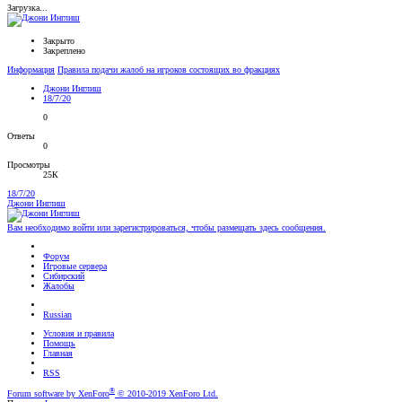
Загрузка...
Закрыто
Закреплено
Информация
Правила подачи жалоб на игроков состоящих во фракциях
Джони Инглиш
18/7/20
0
Ответы
0
Просмотры
25К
18/7/20
Джони Инглиш
Вам необходимо войти или зарегистрироваться, чтобы размещать здесь сообщения.
Форум
Игровые сервера
Сибирский
Жалобы
Russian
Условия и правила
Помощь
Главная
RSS
®
Forum software by XenForo
© 2010-2019 XenForo Ltd.