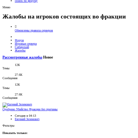
Поиск по форуму
Меню
Жалобы на игроков состоящих во фракции
Обновлены правила серверов
Форум
Игровые сервера
Сибирский
Жалобы
Рассмотренные жалобы
Новое
12К
Темы
27.6К
Сообщения
12К
Темы
27.6К
Сообщения
Одобрено
Убийство Фракции без причины
Сегодня в 04:13
Евгений Зеленович
Фильтры
Показать только: