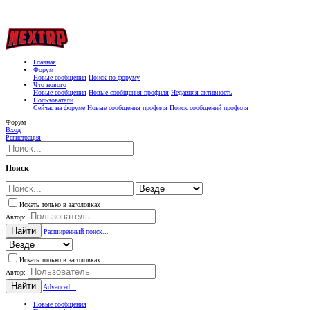
Главная
Форум
Новые сообщения
Поиск по форуму
Что нового
Новые сообщения
Новые сообщения профиля
Недавняя активность
Пользователи
Сейчас на форуме
Новые сообщения профиля
Поиск сообщений профиля
Форум
Вход
Регистрация
Поиск
Искать только в заголовках
Автор:
Найти
Расширенный поиск...
Искать только в заголовках
Автор:
Найти
Advanced...
Новые сообщения