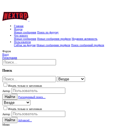
Главная
Форум
Новые сообщения
Поиск по форуму
Что нового
Новые сообщения
Новые сообщения профиля
Недавняя активность
Пользователи
Сейчас на форуме
Новые сообщения профиля
Поиск сообщений профиля
Форум
Вход
Регистрация
Поиск
Искать только в заголовках
Автор:
Найти
Расширенный поиск...
Искать только в заголовках
Автор:
Найти
Advanced...
Меню