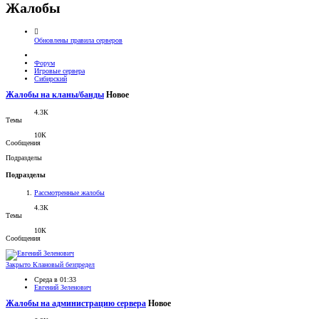
Жалобы
Обновлены правила серверов
Форум
Игровые сервера
Сибирский
Жалобы на кланы/банды
Новое
4.3К
Темы
10К
Сообщения
Подразделы
Подразделы
Рассмотренные жалобы
4.3К
Темы
10К
Сообщения
Закрыто
Клановый безпредел
Среда в 01:33
Евгений Зеленович
Жалобы на администрацию сервера
Новое