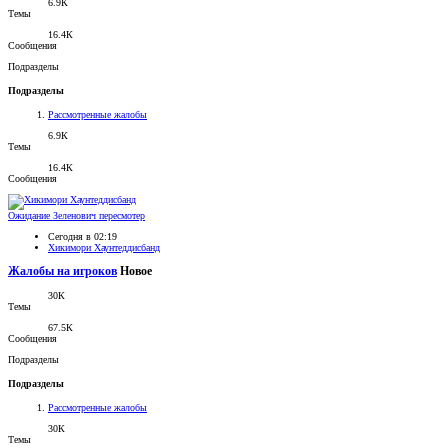
6.9К
Темы
16.4К
Сообщения
Подразделы
Подразделы
Рассмотренные жалобы
6.9К
Темы
16.4К
Сообщения
Ожидание
Зеленович пересмотер
Сегодня в 02:19
Хикимори Хаунтеддисбанд
Жалобы на игроков
Новое
30К
Темы
67.5К
Сообщения
Подразделы
Подразделы
Рассмотренные жалобы
30К
Темы