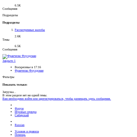
6.5К
Сообщения
Подразделы
Подразделы
Рассмотренные жалобы
2.6К
Темы
6.5К
Сообщения
Закрыто
1
Воскресенье в 17:16
Франческо Фоулдсман
Фильтры
Показать только:
Загрузка...
В этом разделе нет ни одной темы.
Вам необходимо войти или зарегистрироваться, чтобы размещать здесь сообщения.
Форум
Игровые сервера
Сибирский
Russian
Условия и правила
Помощь