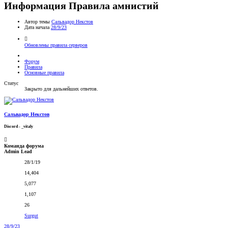
Информация
Правила амнистий
Автор темы
Сальвадор Некстов
Дата начала
28/9/23
Обновлены правила серверов
Форум
Правила
Основные правила
Статус
Закрыто для дальнейших ответов.
Сальвадор Некстов
Discord - _vitaly
Команда форума
Admin Lead
28/1/19
14,404
5,077
1,107
26
Surgut
28/9/23