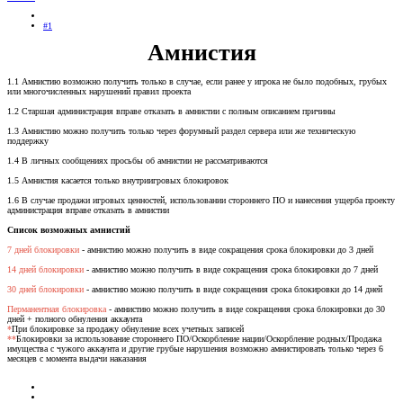
#1
Амнистия
1.1 Амнистию возможно получить только в случае, если ранее у игрока не было подобных, грубых
или многочисленных нарушений правил проекта
1.2 Старшая администрация вправе отказать в амнистии с полным описанием причины
1.3 Амнистию можно получить только через форумный раздел сервера или же техническую
поддержку
1.4 В личных сообщениях просьбы об амнистии не рассматриваются
1.5 Амнистия касается только внутриигровых блокировок
1.6 В случае продажи игровых ценностей, использовании стороннего ПО и нанесения ущерба проекту
администрация вправе отказать в амнистии
Список возможных амнистий
7 дней блокировки
- амнистию можно получить в виде сокращения срока блокировки до 3 дней
14 дней блокировки
- амнистию можно получить в виде сокращения срока блокировки до 7 дней
30 дней блокировки
- амнистию можно получить в виде сокращения срока блокировки до 14 дней
Перманентная блокировка
- амнистию можно получить в виде сокращения срока блокировки до 30
дней + полного обнуления аккаунта
*
При блокировке за продажу обнуление всех учетных записей
**
Блокировки за использование стороннего ПО/Оскорбление нации/Оскорбление родных/Продажа
имущества с чужого аккаунта и другие грубые нарушения возможно амнистировать только через 6
месяцев с момента выдачи наказания