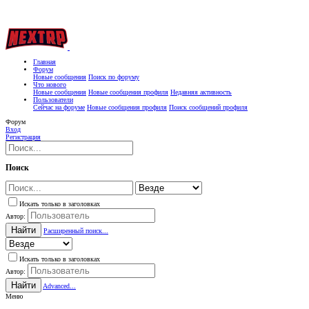
Главная
Форум
Новые сообщения
Поиск по форуму
Что нового
Новые сообщения
Новые сообщения профиля
Недавняя активность
Пользователи
Сейчас на форуме
Новые сообщения профиля
Поиск сообщений профиля
Форум
Вход
Регистрация
Поиск
Искать только в заголовках
Автор:
Найти
Расширенный поиск...
Искать только в заголовках
Автор:
Найти
Advanced...
Меню