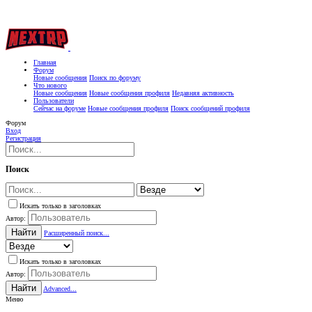
Главная
Форум
Новые сообщения
Поиск по форуму
Что нового
Новые сообщения
Новые сообщения профиля
Недавняя активность
Пользователи
Сейчас на форуме
Новые сообщения профиля
Поиск сообщений профиля
Форум
Вход
Регистрация
Поиск
Искать только в заголовках
Автор:
Найти
Расширенный поиск...
Искать только в заголовках
Автор:
Найти
Advanced...
Меню