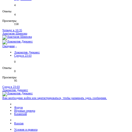
4
Ответы
4
Просмотры
158
Четверг в 10:35
Анастасия Шинхова
Ожидание
-
Локомотив Даркнесс
Среда в 23:03
0
Ответы
0
Просмотры
95
Среда в 23:03
Локомотив Даркнесс
Вам необходимо войти или зарегистрироваться, чтобы размещать здесь сообщения.
Форум
Игровые сервера
Казанский
Russian
Условия и правила