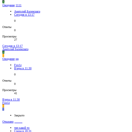
А
Ожидание
1111
Анатолий Баленсиага
Сегодня в 13:17
0
Ответы
0
Просмотры
27
Сегодня в 13:17
Анатолий Баленсиага
А
F
Ожидание
цц
Fux1z
Вчера в 11:30
0
Ответы
0
Просмотры
41
Вчера в 11:30
Fux1z
F
Т
Закрыто
Отказано
.........
тип какой то
Среда в 20:31