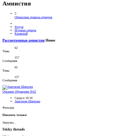
Амнистия
Обновлены правила серверов
Форум
Игровые сервера
Казанский
Рассмотренные амнистии
Новое
62
Темы
157
Сообщения
62
Темы
157
Сообщения
Отказано
Обращение №62
Среда в 18:34
Анастасия Шинхова
Фильтры
Показать только:
Загрузка...
Sticky threads