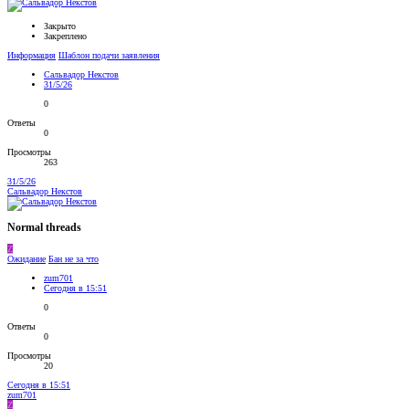
Закрыто
Закреплено
Информация
Шаблон подачи заявления
Сальвадор Некстов
31/5/26
0
Ответы
0
Просмотры
263
31/5/26
Сальвадор Некстов
Normal threads
Z
Ожидание
Бан не за что
zum701
Сегодня в 15:51
0
Ответы
0
Просмотры
20
Сегодня в 15:51
zum701
Z