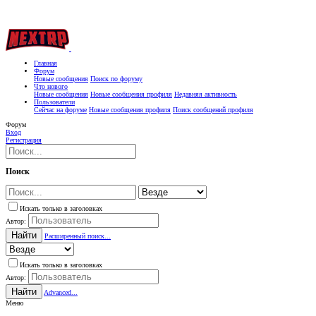
Главная
Форум
Новые сообщения
Поиск по форуму
Что нового
Новые сообщения
Новые сообщения профиля
Недавняя активность
Пользователи
Сейчас на форуме
Новые сообщения профиля
Поиск сообщений профиля
Форум
Вход
Регистрация
Поиск
Искать только в заголовках
Автор:
Найти
Расширенный поиск...
Искать только в заголовках
Автор:
Найти
Advanced...
Меню