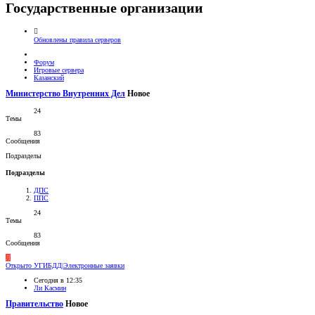
Государственные организации
Обновлены правила серверов
Форум
Игровые сервера
Казанский
Министерство Внутренних Дел
Новое
24
Темы
83
Сообщения
Подразделы
Подразделы
ДПС
ППС
24
Темы
83
Сообщения
Л
Открыто
УГИБДД|Электронные заявки
Сегодня в 12:35
Ли Касмин
Правительство
Новое