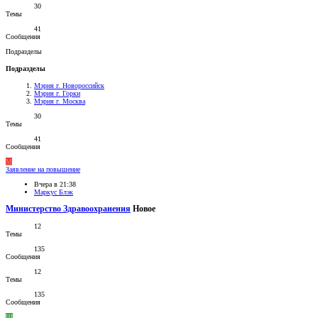
30
Темы
41
Сообщения
Подразделы
Подразделы
Мэрия г. Новороссийск
Мэрия г. Горки
Мэрия г. Москва
30
Темы
41
Сообщения
М
Заявление на повышение
Вчера в 21:38
Маркус Блэк
Министерство Здравоохранения
Новое
12
Темы
135
Сообщения
12
Темы
135
Сообщения
Ш