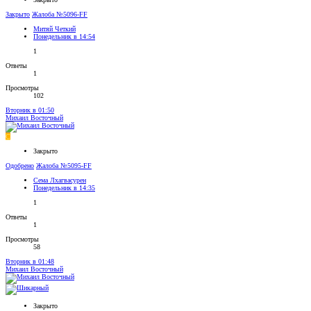
Закрыто
Жалоба №5096-FF
Митяй Четкий
Понедельник в 14:54
1
Ответы
1
Просмотры
102
Вторник в 01:50
Михаил Восточный
С
Закрыто
Одобрено
Жалоба №5095-FF
Сема Лхагвасурен
Понедельник в 14:35
1
Ответы
1
Просмотры
58
Вторник в 01:48
Михаил Восточный
Закрыто