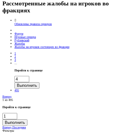
Рассмотренные жалобы на игроков во
фракциях
Обновлены правила серверов
Форум
Игровые сервера
Рублевский
Жалобы
Жалобы на игроков состоящих во фракции
1
2
3
...
Перейти к странице
Выполнить
495
Вперед
1 из 495
Перейти к странице
Выполнить
Вперед
Последняя
Фильтры