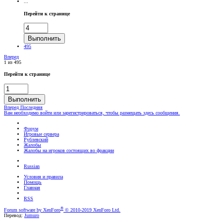
...
Перейти к странице
Выполнить
495
Вперед
1 из 495
Перейти к странице
Выполнить
Вперед
Последняя
Вам необходимо войти или зарегистрироваться, чтобы размещать здесь сообщения.
Форум
Игровые сервера
Рублевский
Жалобы
Жалобы на игроков состоящих во фракции
Russian
Условия и правила
Помощь
Главная
RSS
®
Forum software by XenForo
© 2010-2019 XenForo Ltd.
Перевод:
Jumuro