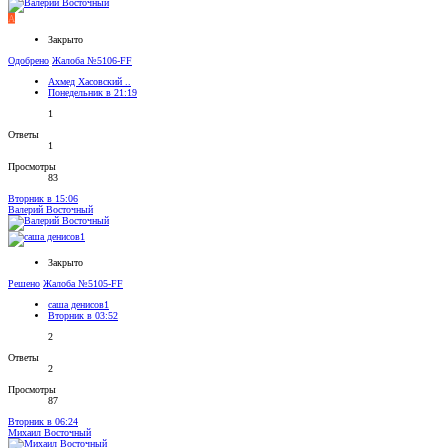
А
Закрыто
Одобрено
Жалоба №5106-FF
Ахмед Хасовский ..
Понедельник в 21:19
1
Ответы
1
Просмотры
83
Вторник в 15:06
Валерий Восточный
Закрыто
Решено
Жалоба №5105-FF
саша денисов1
Вторник в 03:52
2
Ответы
2
Просмотры
87
Вторник в 06:24
Михаил Восточный