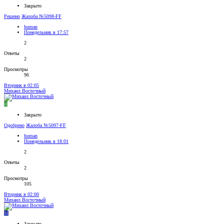
Закрыто
Решено
Жалоба №5098-FF
human
Понедельник в 17:57
2
Ответы
2
Просмотры
96
Вторник в 02:05
Михаил Восточный
H
Закрыто
Одобрено
Жалоба №5097-FF
human
Понедельник в 18:01
2
Ответы
2
Просмотры
105
Вторник в 02:00
Михаил Восточный
М
Закрыто