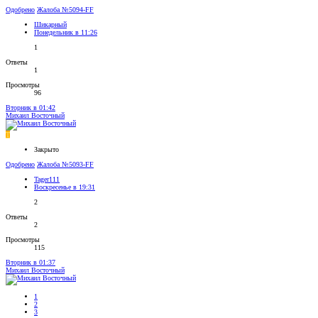
Одобрено
Жалоба №5094-FF
Шикaрный
Понедельник в 11:26
1
Ответы
1
Просмотры
96
Вторник в 01:42
Михаил Восточный
T
Закрыто
Одобрено
Жалоба №5093-FF
Tager111
Воскресенье в 19:31
2
Ответы
2
Просмотры
115
Вторник в 01:37
Михаил Восточный
1
2
3