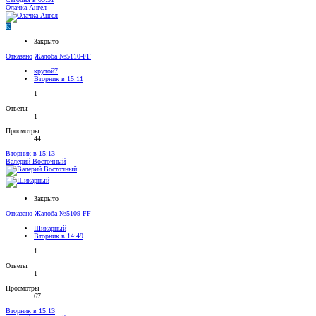
Олачка Ангел
К
Закрыто
Отказано
Жалоба №5110-FF
крутой7
Вторник в 15:11
1
Ответы
1
Просмотры
44
Вторник в 15:13
Валерий Восточный
Закрыто
Отказано
Жалоба №5109-FF
Шикaрный
Вторник в 14:49
1
Ответы
1
Просмотры
67
Вторник в 15:13