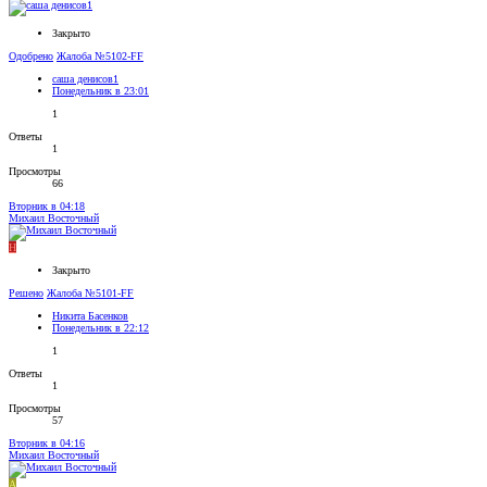
Закрыто
Одобрено
Жалоба №5102-FF
саша денисов1
Понедельник в 23:01
1
Ответы
1
Просмотры
66
Вторник в 04:18
Михаил Восточный
Н
Закрыто
Решено
Жалоба №5101-FF
Никита Басенков
Понедельник в 22:12
1
Ответы
1
Просмотры
57
Вторник в 04:16
Михаил Восточный
A