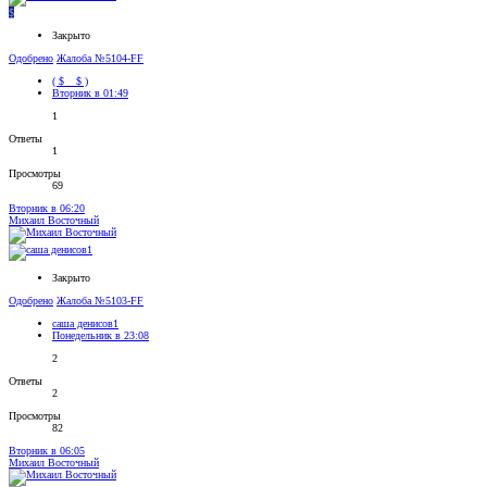
$
Закрыто
Одобрено
Жалоба №5104-FF
( $ _ $ )
Вторник в 01:49
1
Ответы
1
Просмотры
69
Вторник в 06:20
Михаил Восточный
Закрыто
Одобрено
Жалоба №5103-FF
саша денисов1
Понедельник в 23:08
2
Ответы
2
Просмотры
82
Вторник в 06:05
Михаил Восточный