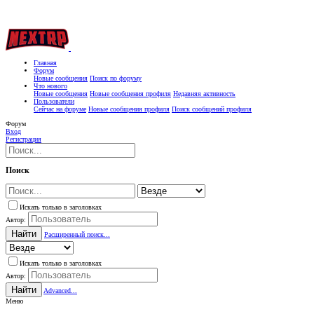
Главная
Форум
Новые сообщения
Поиск по форуму
Что нового
Новые сообщения
Новые сообщения профиля
Недавняя активность
Пользователи
Сейчас на форуме
Новые сообщения профиля
Поиск сообщений профиля
Форум
Вход
Регистрация
Поиск
Искать только в заголовках
Автор:
Найти
Расширенный поиск...
Искать только в заголовках
Автор:
Найти
Advanced...
Меню