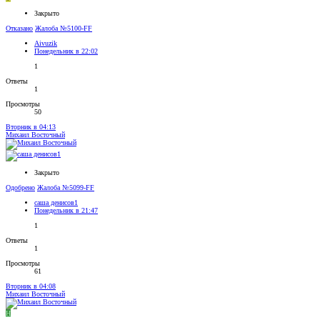
Закрыто
Отказано
Жалоба №5100-FF
Aivuzik
Понедельник в 22:02
1
Ответы
1
Просмотры
50
Вторник в 04:13
Михаил Восточный
Закрыто
Одобрено
Жалоба №5099-FF
саша денисов1
Понедельник в 21:47
1
Ответы
1
Просмотры
61
Вторник в 04:08
Михаил Восточный
H