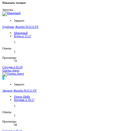
Показать только:
Загрузка...
Закрыто
Одобрено
Жалоба №5112-FF
Шикaрный
Вчера в 12:57
1
Ответы
1
Просмотры
70
Сегодня в 05:59
Олачка Ангел
D
Закрыто
Закрыто
Жалоба №5111-FF
Dimon Шейх
Вторник в 18:57
1
Ответы
1
Просмотры
68
Сегодня в 05:51