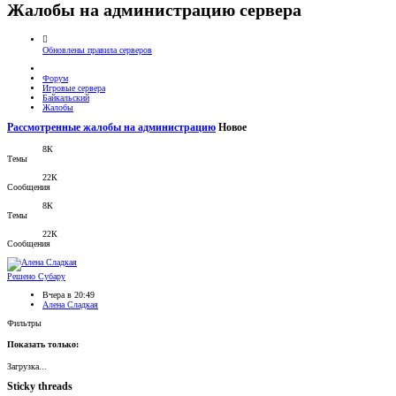
Жалобы на администрацию сервера
Обновлены правила серверов
Форум
Игровые сервера
Байкальский
Жалобы
Рассмотренные жалобы на администрацию
Новое
8К
Темы
22К
Сообщения
8К
Темы
22К
Сообщения
Решено
Субару
Вчера в 20:49
Алена Сладкая
Фильтры
Показать только:
Загрузка...
Sticky threads