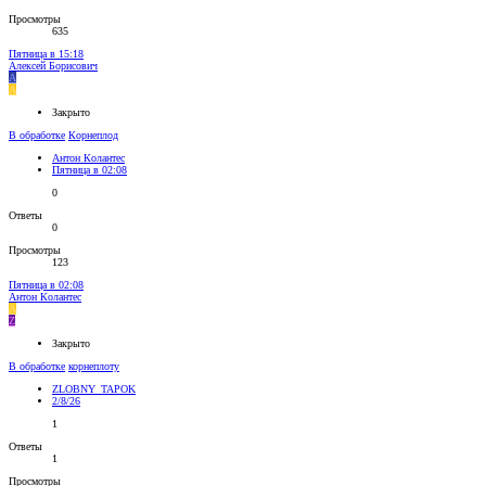
Просмотры
635
Пятница в 15:18
Алексей Борисович
А
А
Закрыто
В обработке
Корнеплод
Антон Колантес
Пятница в 02:08
0
Ответы
0
Просмотры
123
Пятница в 02:08
Антон Колантес
А
Z
Закрыто
В обработке
корнеплоту
ZLOBNY_TAPOK
2/8/26
1
Ответы
1
Просмотры