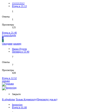
1515212512
Вчера в 21:13
1
Ответы
1
Просмотры
125
Вчера в 21:40
Loxeuwhzgdg
L
Н
Ожидание
шкипер
Наоки Пурген
Пятница в 13:40
7
Ответы
7
Просмотры
428
Вчера в 12:52
qumanz
Закрыто
В обработке
Только Корнеплоту(Пересмотр+док-во)
Improving
Вчера в 01:08