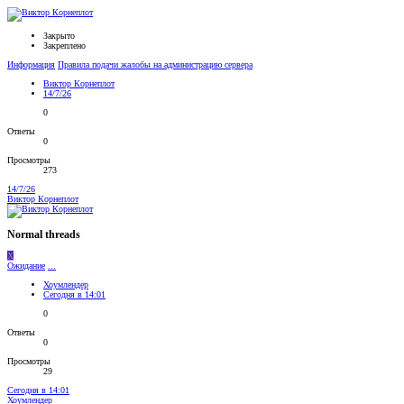
Закрыто
Закреплено
Информация
Правила подачи жалобы на администрацию сервера
Виктор Корнеплот
14/7/26
0
Ответы
0
Просмотры
273
14/7/26
Виктор Корнеплот
Normal threads
Х
Ожидание
...
Хоумлeндер
Сегодня в 14:01
0
Ответы
0
Просмотры
29
Сегодня в 14:01
Хоумлeндер