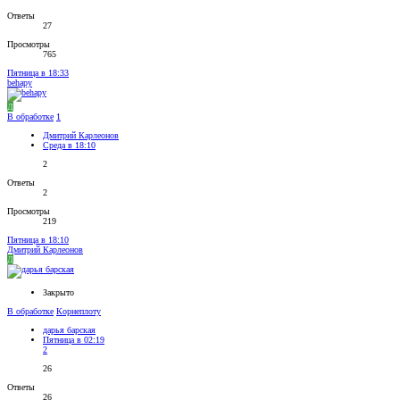
Ответы
27
Просмотры
765
Пятница в 18:33
behapy
Д
В обработке
1
Дмитрий Карлеонов
Среда в 18:10
2
Ответы
2
Просмотры
219
Пятница в 18:10
Дмитрий Карлеонов
Д
Закрыто
В обработке
Корнеплоту
дарья барская
Пятница в 02:19
2
26
Ответы
26