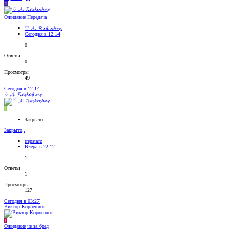
Х
Ожидание
Передача
♡︎ 𝓐. 𝓡𝓪𝓼𝓴𝓸𝓼𝓱𝓷𝔂
Сегодня в 12:14
0
Ответы
0
Просмотры
49
Сегодня в 12:14
♡︎ 𝓐. 𝓡𝓪𝓼𝓴𝓸𝓼𝓱𝓷𝔂
T
Закрыто
Закрыто
.
trepstarz
Вчера в 22:12
1
Ответы
1
Просмотры
127
Сегодня в 03:27
Виктор Корнеплот
1
Ожидание
че за бред