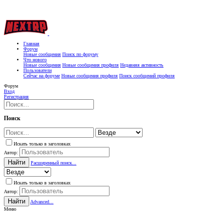
Главная
Форум
Новые сообщения
Поиск по форуму
Что нового
Новые сообщения
Новые сообщения профиля
Недавняя активность
Пользователи
Сейчас на форуме
Новые сообщения профиля
Поиск сообщений профиля
Форум
Вход
Регистрация
Поиск
Искать только в заголовках
Автор:
Найти
Расширенный поиск...
Искать только в заголовках
Автор:
Найти
Advanced...
Меню