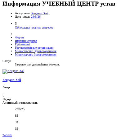
Информация
УЧЕБНЫЙ ЦЕНТР устав
Автор темы
Кендалл Хай
Дата начала
24/5/26
Обновлены правила серверов
Форум
Игровые сервера
Рублевский
Государственные организации
Министерство Здравоохранения
Министерство Здравоохранения
Статус
Закрыто для дальнейших ответов.
Кендалл Хай
Лидер
Лидер
Активный пользователь
27/8/25
85
33
35
24/5/26