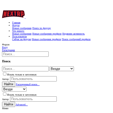
Главная
Форум
Новые сообщения
Поиск по форуму
Что нового
Новые сообщения
Новые сообщения профиля
Недавняя активность
Пользователи
Сейчас на форуме
Новые сообщения профиля
Поиск сообщений профиля
Форум
Вход
Регистрация
Поиск
Искать только в заголовках
Автор:
Найти
Расширенный поиск...
Искать только в заголовках
Автор:
Найти
Advanced...
Меню