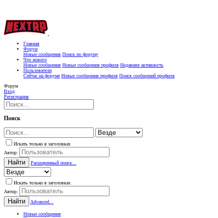
Главная
Форум
Новые сообщения
Поиск по форуму
Что нового
Новые сообщения
Новые сообщения профиля
Недавняя активность
Пользователи
Сейчас на форуме
Новые сообщения профиля
Поиск сообщений профиля
Форум
Вход
Регистрация
Поиск
Искать только в заголовках
Автор:
Найти
Расширенный поиск...
Искать только в заголовках
Автор:
Найти
Advanced...
Новые сообщения