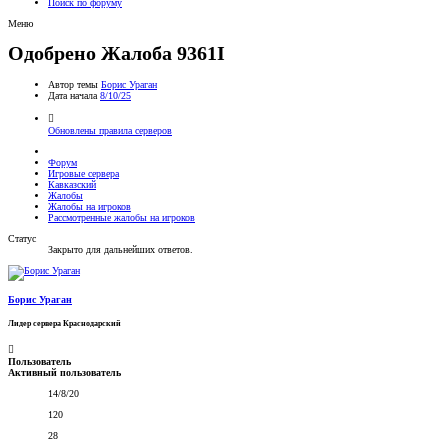
Поиск по форуму
Меню
Одобрено
Жалоба 9361I
Автор темы
Борис Ураган
Дата начала
8/10/25
Обновлены правила серверов
Форум
Игровые сервера
Кавказский
Жалобы
Жалобы на игроков
Рассмотренные жалобы на игроков
Статус
Закрыто для дальнейших ответов.
Борис Ураган
Лидер сервера Краснодарский
Пользователь
Активный пользователь
14/8/20
120
28