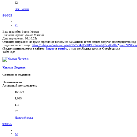
92
Вся Россия
8/10/25
#1
Ваш никнейм: Борис Ураган
Никнейм игрока: Донат Мягкий
Дата нарушения: 08.10.25г
Опишите ситуацию: На грузе стрелял от головы из-за машины и тем самым получал преимущество над
Видео от своего лица:
https://rutube.ru/video/private/657e7a34d150019c714640dd53d4fa9b/?p=nRNINE
(Видео принимаются с сайтов:
Imgur
и
rutube
, а так же Яндекс диск и Google диск)
Тайм-код:
Ульман Лоуренс
Следящий за следящими
Пользователь
Активный пользователь
16/6/24
1,025
115
97
Новосибирска
9/10/25
#2