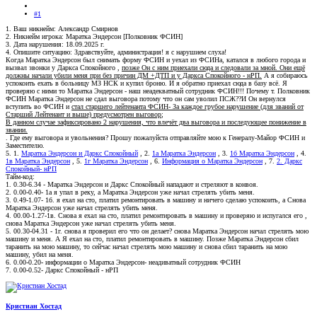
#1
1. Ваш никнейм: Александр Смирнов
2. Никнейм игрока: Маратка Эндерсон [Полковник ФСИН]
3. Дата нарушения: 18.09.2025 г.
4. Опишите ситуацию: Здравствуйте, администрация! я с нарушием слуха!
Когда Маратка Эндерсон был снимать форму ФСИН и уехал из ФСИНа, катался в любого города и
вызвал звонки у Даркса Спокойного ,
позже Он с ним приехали сюда и следовали за мной. Они ещё
должны начали убили меня при без причин ДМ +ДТП и у Даркса Спокойного - нРП.
А я собираюсь
успокоить ехать в больницу МЗ НСК и купил броню. И я обратно приехал сюда в базу всё. Я
проверяю с ними то Маратка Эндерсон - наш неадекватный сотрудник ФСИН!!! Почему т. Полковник
ФСИН Маратка Эндерсон не сдал выговора потому что он сам уволил ПСЖ??И Он вернулся
вступить во ФСИН и
стал старшего лейтенанта ФСИН- За каждое грубое нарушение (для званий от
Старший Лейтенант и выше) предусмотрен выговор;
В данном случае зафиксировано 2 нарушения, что влечёт два выговора и последующее понижение в
звании.
. Где ему выговора и увольнения? Прошу пожалуйста отправляйте мою к Генералу-Майор ФСИН и
Заместителю.
5. 1.
Маратка Эндерсон и Даркс Спокойный
, 2.
1а Маратка Эндерсон
, 3.
1б Маратка Эндерсон
, 4.
1в Маратка Эндерсон
, 5.
1г Маратка Эндерсон
, 6.
Информация о Маратка Эндерсон
, 7.
2. Даркс
Спокойный- нРП
Тайм-код:
1. 0.30-6.34 - Маратка Эндерсон и Даркс Спокойный нападают и стреляют в конвоя.
2. 0.00-0.40- 1а я упал в реку, а Маратка Эндерсон уже начал стрелять убить меня.
3. 0.49-1.07- 1б. я ехал на сто, платил ремонтировать в машину и ничего сделаю успокоить, а Снова
Маратка Эндерсон уже начал стрелять убить меня.
4. 00.00-1.27-1в. Снова я ехал на сто, платил ремонтировать в машину и проверяю и испугался его ,
снова Маратка Эндерсон уже начал стрелять убить меня.
5. 00.30-04.31 - 1г. снова я проверил его что он делает? снова Маратка Эндерсон начал стрелять мою
машину и меня. А Я ехал на сто, платил ремонтировать в машину. Позже Маратка Эндерсон сбил
таранить на мою машину, то сейчас начал стрелять мою машину и снова сбил таранить на мою
машину, убил на меня.
6. 0.00-0.20- информации о Маратка Эндерсон- неадиватный сотрудник ФСИН
7. 0.00-0.52- Даркс Спокойный - нРП
Кристиан Хостад