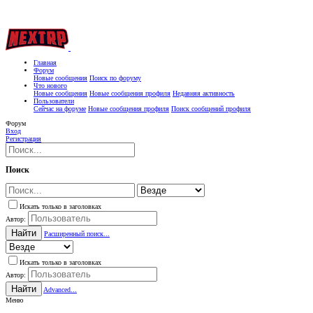
Главная
Форум
Новые сообщения
Поиск по форуму
Что нового
Новые сообщения
Новые сообщения профиля
Недавняя активность
Пользователи
Сейчас на форуме
Новые сообщения профиля
Поиск сообщений профиля
Форум
Вход
Регистрация
Поиск
Искать только в заголовках
Автор:
Найти
Расширенный поиск...
Искать только в заголовках
Автор:
Найти
Advanced...
Меню