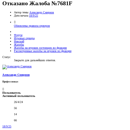
Отказано
Жалоба №7681F
Автор темы
Александр Смирнoв
Дата начала
18/9/25
Обновлены правила серверов
Форум
Игровые сервера
Невский
Жалобы
Жалобы на игроков состоящих во фракции
Рассмотренные жалобы на игроков во фракции
Статус
Закрыто для дальнейших ответов.
Александр Смирнoв
Профессионал
Пользователь
Активный пользователь
26/4/24
56
14
66
18/9/25