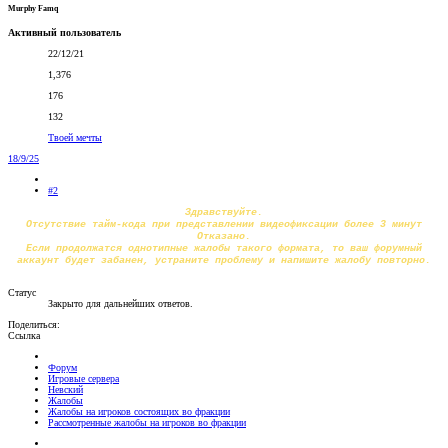
Murphy Famq
Активный пользователь
22/12/21
1,376
176
132
Твоей мечты
18/9/25
#2
Здравствуйте.
Отсутствие тайм-кода при представлении видеофиксации более 3 минут
Отказано.
Если продолжатся однотипные жалобы такого формата, то ваш форумный
аккаунт будет забанен, устраните проблему и напишите жалобу повторно.
Статус
Закрыто для дальнейших ответов.
Поделиться:
Ссылка
Форум
Игровые сервера
Невский
Жалобы
Жалобы на игроков состоящих во фракции
Рассмотренные жалобы на игроков во фракции